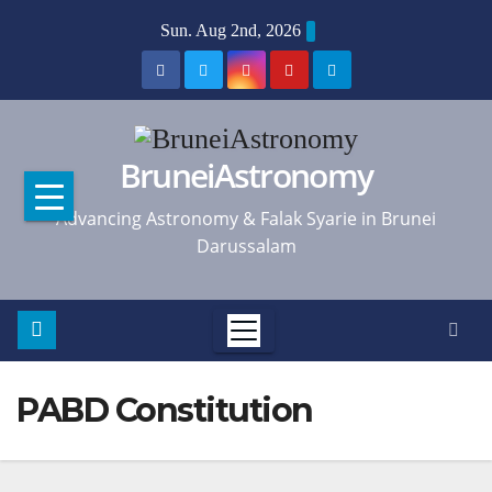
Skip
Sun. Aug 2nd, 2026
to
content
BruneiAstronomy
Advancing Astronomy & Falak Syarie in Brunei
Darussalam
PABD Constitution