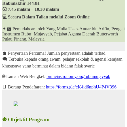
Rabiulakhir 1443H
🕢 7.45 malam – 10.30 malam
💻 Secara Dalam Talian melalui Zoom Online
👨‍🏫 Pemudahcara oleh Yang Mulia Ustaz Anuar bin Arifin, Pengiat
Instrumen Rubu‘ Mujayyab, Pejabat Agama Daerah Butterworth
Pulau Pinang, Malaysia
💲 Penyertaan Percuma! Jumlah penyertaan adalah terhad.
🗨 Terbuka kepada orang awam, pelajar sekolah & agensi kerajaan
khususnya yang berminat dalam bidang falak syarie
🌐 Laman Web Bengkel:
bruneiastronomy.org/rubumujayyab
📑 Borang Pendaftaran:
https://forms.gle/cK4id6nphU4P4V396
֍ Objektif Program