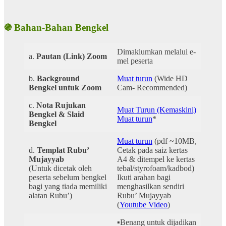
֍ Bahan-Bahan Bengkel
Dimaklumkan melalui e-
a.
Pautan (Link) Zoom
mel peserta
b.
Background
Muat turun
(Wide HD
Bengkel untuk Zoom
Cam- Recommended)
c.
Nota Rujukan
Muat Turun (Kemaskini)
Bengkel & Slaid
Muat turun
*
Bengkel
Muat turun
(pdf ~10MB,
d.
Templat Rubu’
Cetak pada saiz kertas
Mujayyab
A4 & ditempel ke kertas
(Untuk dicetak oleh
tebal/styrofoam/kadbod)
peserta sebelum bengkel
Ikuti arahan bagi
bagi yang tiada memiliki
menghasilkan sendiri
alatan Rubu’)
Rubu’ Mujayyab
(
Youtube Video
)
▪️Benang untuk dijadikan