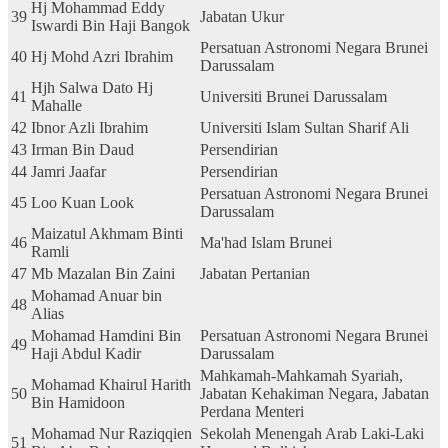
Hj Mohammad Eddy
39
Jabatan Ukur
Iswardi Bin Haji Bangok
Persatuan Astronomi Negara Brunei
40
Hj Mohd Azri Ibrahim
Darussalam
Hjh Salwa Dato Hj
41
Universiti Brunei Darussalam
Mahalle
42
Ibnor Azli Ibrahim
Universiti Islam Sultan Sharif Ali
43
Irman Bin Daud
Persendirian
44
Jamri Jaafar
Persendirian
Persatuan Astronomi Negara Brunei
45
Loo Kuan Look
Darussalam
Maizatul Akhmam Binti
46
Ma'had Islam Brunei
Ramli
47
Mb Mazalan Bin Zaini
Jabatan Pertanian
Mohamad Anuar bin
48
Alias
Mohamad Hamdini Bin
Persatuan Astronomi Negara Brunei
49
Haji Abdul Kadir
Darussalam
Mahkamah-Mahkamah Syariah,
Mohamad Khairul Harith
50
Jabatan Kehakiman Negara, Jabatan
Bin Hamidoon
Perdana Menteri
Mohamad Nur Raziqqien
Sekolah Menengah Arab Laki-Laki
51