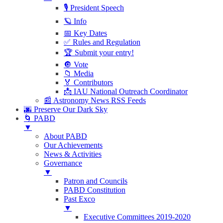
🎙 President Speech
🪐 Info
📅 Key Dates
✅ Rules and Regulation
🏆 Submit your entry!
🔘 Vote
📁 Media
🏅 Contributors
📩 IAU National Outreach Coordinator
📰 Astronomy News RSS Feeds
🌆 Preserve Our Dark Sky
🌀 PABD
▼
About PABD
Our Achievements
News & Activities
Governance
▼
Patron and Councils
PABD Constitution
Past Exco
▼
Executive Committees 2019-2020