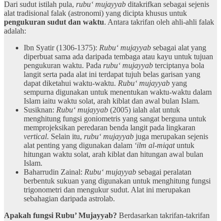
Dari sudut istilah pula,
rubu‘ mujayyab
ditakrifkan sebagai sejenis
alat tradisional falak (astronomi) yang dicipta khusus untuk
pengukuran sudut dan waktu
. Antara takrifan oleh ahli-ahli falak
adalah:
Ibn Syatir (1306-1375):
Rubu‘ mujayyab
sebagai alat yang
diperbuat sama ada daripada tembaga atau kayu untuk tujuan
pengukuran waktu. Pada
rubu‘ mujayyab
terciptanya bola
langit serta pada alat ini terdapat tujuh belas garisan yang
dapat diketahui waktu-waktu.
Rubu‘ mujayyab
yang
sempurna digunakan untuk menentukan waktu-waktu dalam
Islam iaitu waktu solat, arah kiblat dan awal bulan Islam.
Susiknan:
Rubu‘ mujayyab
(2005) ialah alat untuk
menghitung fungsi goniometris yang sangat berguna untuk
memprojeksikan peredaran benda langit pada lingkaran
vertical
. Selain itu,
rubu‘ mujayyab
juga merupakan sejenis
alat penting yang digunakan dalam
‘ilm al-miqat
untuk
hitungan waktu solat, arah kiblat dan hitungan awal bulan
Islam.
Baharrudin Zainal:
Rubu‘ mujayyab
sebagai peralatan
berbentuk sukuan yang digunakan untuk menghitung fungsi
trigonometri dan mengukur sudut. Alat ini merupakan
sebahagian daripada astrolab.
Apakah fungsi Rubu’ Mujayyab?
Berdasarkan takrifan-takrifan