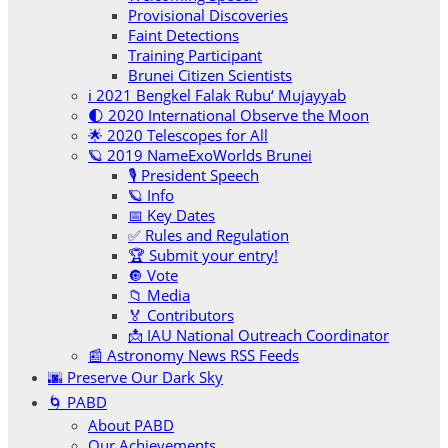
Provisional Discoveries
Faint Detections
Training Participant
Brunei Citizen Scientists
ℹ️ 2021 Bengkel Falak Rubu‘ Mujayyab
🌓 2020 International Observe the Moon
🌟 2020 Telescopes for All
🪐 2019 NameExoWorlds Brunei
🎙 President Speech
🪐 Info
📅 Key Dates
✅ Rules and Regulation
🏆 Submit your entry!
🔘 Vote
📁 Media
🏅 Contributors
📩 IAU National Outreach Coordinator
📰 Astronomy News RSS Feeds
🌆 Preserve Our Dark Sky
🌀 PABD
About PABD
Our Achievements