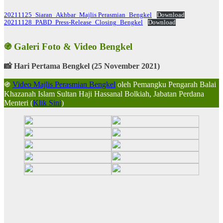
20211125_Siaran_Akhbar_Majlis Perasmian_Bengkel
Download
20211128_PABD_Press-Release_Closing_Bengkel
Download
֍ Galeri Foto & Video Bengkel
📸 Hari Pertama Bengkel (25 November 2021)
֍
Video Majlis Perasmian Bengkel
oleh Pemangku Pengarah Balai
Khazanah Islam Sultan Haji Hassanal Bolkiah, Jabatan Perdana
Menteri (
Klik Sini
)