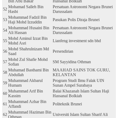
Bin Abu Bakar
Hassanal Bolkiah
Mohamad Salleh Bin
Persatuan Astronomi Negara Brunei
52
Hasbi
Darussalam
Mohammad Fadzil Bin
53
Pasukan Polis Diraja Brunei
Haji Mohd Izzuddin
Mohammad Husaini Bin
Persatuan Astronomi Negara Brunei
54
Ali Hassan
Darussalam
Mohd Aminul Izzat Bin
55
Lianfeng investment sdn bhd
Mohd Asri
Mohd Shahrulnizam Md
56
Persendirian
Saad
Mohd Zul Shafie Mohd
57
SM Sayyidina Othman
Sofian
Muhamad Basthami Bin
MAAHAD SAINS TOK GURU,
58
Abdullah
KELANTAN
Muhammad Akbarul
Program Studi Ilmu Falak UIN
59
Humam
Sunan Ampel Surabaya
Muhammad Arif Bin
Balai Khazanah Islam Sultan Haji
60
Kassim
Hassanal Bolkiah
Muhammad Azhar Bin
61
Politeknik Brunei
Affandi
Muhammad Haziman Bin
62
Universiti Islam Sultan Sharif Ali
Othman