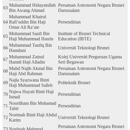
Muhammad Hidayatullah
Persatuan Astronomi Negara Brunei
63
Bin Awang Ahmad
Darussalam
Muhammad Khairul
64
Rafi’uddin Bin Haji
Persendirian
Omar Ali Ra’aie
Muhammad Saufi Bin
Institute of Brunei Technical
65
Haji Muhammad Hasrin
Education (IBTE)
Muhammad Taufiq Bin
66
Universiti Teknologi Brunei
Hamdani
Muhammad Zainul
Kolej Universiti Perguruan Ugama
67
Hamdi Haji Alladin
Seri Begawan
Muhd Najib Akmal Bin
Persatuan Astronomi Negara Brunei
68
Haji Abd Rahman
Darussalam
Najla Syazwana Binti
69
Politeknik Brunei
Haji Muhammad Salleh
Najwa Hayati Binti Haji
70
Persendirian
Ismail
Noorilham Bin Mohamad
71
Persendirian
Tahir
Norimah Binti Haji Abdul
72
Universiti Teknologi Brunei
Karim
Persatuan Astronomi Negara Brunei
73
Norjinah Mahmud