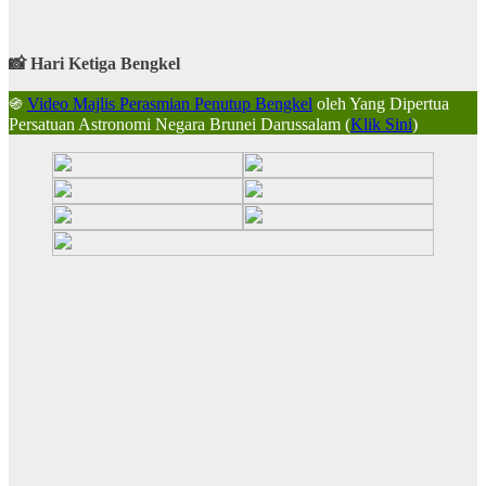
📸 Hari Ketiga Bengkel
֍
Video Majlis Perasmian Penutup Bengkel
oleh Yang Dipertua
Persatuan Astronomi Negara Brunei Darussalam (
Klik Sini
)