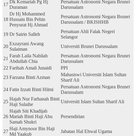
Dk Kemariah Pg Hj
Persatuan Astronomi Negara Brunei
17
Duraman
Darussalam
Dr Hj Mohammed
Persatuan Astronomi Negara Brunei
18
Hussain Bin Pehin
Darussalam / BKISHHB
Penyurat Hj Ahmad
Persatuan Ahli Falak Negeri
19
Dr Sairin Salleh
Selangor
Exzayrani Awang
20
Universiti Brunei Darussalam
Sulaiman
Farah Laila Nabilah
Persatuan Astronomi Negara Brunei
21
Abdullah Chia
Darussalam
22
Farihah Amali Junaidi
PPI
Mahasiswi Universiti Islam Sultan
23
Farzana Binti Azman
Sharif Ali
Persatuan Astronomi Negara Brunei
24
Fatin Izzati Binti Hilmi
Darussalam
Hajah Nur Farhanah Binti
25
Universiti Islam Sultan Sharif Ali
Haji Sulaihe
Hajah Siti Khadijah
26
Mariah Binti Haji Abu
Persendirian
Samah Shukri
Haji Amynoor Bin Haji
27
Jabatan Hal Ehwal Ugama
Md Yaakub