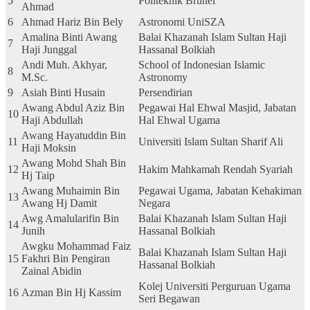
5
Politeknik Brunei
Ahmad
6
Ahmad Hariz Bin Bely
Astronomi UniSZA
Amalina Binti Awang
Balai Khazanah Islam Sultan Haji
7
Haji Junggal
Hassanal Bolkiah
Andi Muh. Akhyar,
School of Indonesian Islamic
8
M.Sc.
Astronomy
9
Asiah Binti Husain
Persendirian
Awang Abdul Aziz Bin
Pegawai Hal Ehwal Masjid, Jabatan
10
Haji Abdullah
Hal Ehwal Ugama
Awang Hayatuddin Bin
11
Universiti Islam Sultan Sharif Ali
Haji Moksin
Awang Mohd Shah Bin
12
Hakim Mahkamah Rendah Syariah
Hj Taip
Awang Muhaimin Bin
Pegawai Ugama, Jabatan Kehakiman
13
Awang Hj Damit
Negara
Awg Amalularifin Bin
Balai Khazanah Islam Sultan Haji
14
Junih
Hassanal Bolkiah
Awgku Mohammad Faiz
Balai Khazanah Islam Sultan Haji
15
Fakhri Bin Pengiran
Hassanal Bolkiah
Zainal Abidin
Kolej Universiti Perguruan Ugama
16
Azman Bin Hj Kassim
Seri Begawan