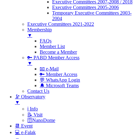
Executive Committees 2007-2008 / 2018
Executive Committees 2005-2006
Temporary Executive Committees 2003-
2004
Executive Committees 2021-2022
Membership
▼
FAQs
Member List
Become a Member
🔑 PABD Member Access
▼
📧 e-Mail
🔑 Member Access
💬 WhatsApp Login
🔔 Microsoft Teams
Contact Us
🔭 Observatory
▼
ℹ️ Info
📝 Visit
🛜NanoDome
📆 Event
💻 e-Falak