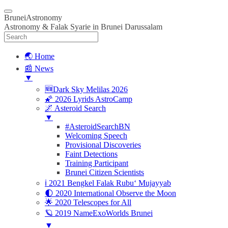
BruneiAstronomy
Astronomy & Falak Syarie in Brunei Darussalam
🌏 Home
📰 News
▼
🆕Dark Sky Melilas 2026
🌠 2026 Lyrids AstroCamp
🌌 Asteroid Search
▼
#AsteroidSearchBN
Welcoming Speech
Provisional Discoveries
Faint Detections
Training Participant
Brunei Citizen Scientists
ℹ️ 2021 Bengkel Falak Rubu‘ Mujayyab
🌓 2020 International Observe the Moon
🌟 2020 Telescopes for All
🪐 2019 NameExoWorlds Brunei
▼