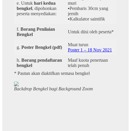
e. Untuk
hari kedua
muri
bengkel
, dipohonkan
▪️Pembaris 30cm yang
peserta menyediakan:
jernih
▪️Kalkulator saintifik
f.
Borang Penilaian
Untuk diisi oleh peserta*
Bengkel
Muat turun
g.
Poster Bengkel (pdf)
Poster 1 – 1
8
Nov 2021
h.
Borang pendaftaran
Maaf kuota penertaan
bengkel
telah penuh
* Pautan akan diaktifkan semasa bengkel
Backdrop Bengkel bagi Background Zoom