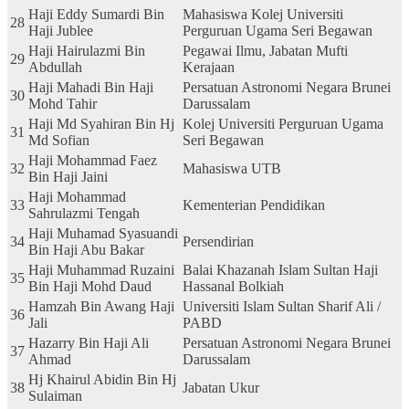
Haji Eddy Sumardi Bin
Mahasiswa Kolej Universiti
28
Haji Jublee
Perguruan Ugama Seri Begawan
Haji Hairulazmi Bin
Pegawai Ilmu, Jabatan Mufti
29
Abdullah
Kerajaan
Haji Mahadi Bin Haji
Persatuan Astronomi Negara Brunei
30
Mohd Tahir
Darussalam
Haji Md Syahiran Bin Hj
Kolej Universiti Perguruan Ugama
31
Md Sofian
Seri Begawan
Haji Mohammad Faez
32
Mahasiswa UTB
Bin Haji Jaini
Haji Mohammad
33
Kementerian Pendidikan
Sahrulazmi Tengah
Haji Muhamad Syasuandi
34
Persendirian
Bin Haji Abu Bakar
Haji Muhammad Ruzaini
Balai Khazanah Islam Sultan Haji
35
Bin Haji Mohd Daud
Hassanal Bolkiah
Hamzah Bin Awang Haji
Universiti Islam Sultan Sharif Ali /
36
Jali
PABD
Hazarry Bin Haji Ali
Persatuan Astronomi Negara Brunei
37
Ahmad
Darussalam
Hj Khairul Abidin Bin Hj
38
Jabatan Ukur
Sulaiman