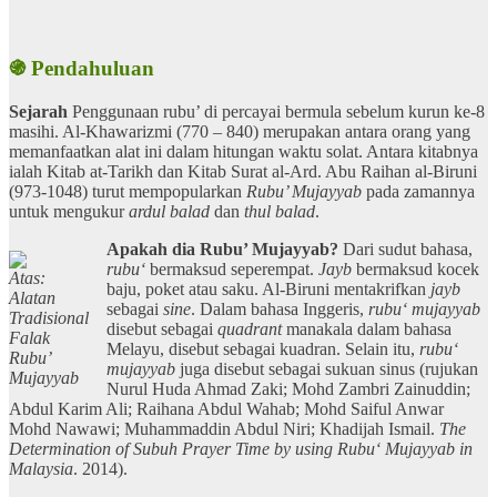
֍ Pendahuluan
Sejarah
Penggunaan rubu’ di percayai bermula sebelum kurun ke-8
masihi. Al-Khawarizmi (770 – 840) merupakan antara orang yang
memanfaatkan alat ini dalam hitungan waktu solat. Antara kitabnya
ialah Kitab at-Tarikh dan Kitab Surat al-Ard. Abu Raihan al-Biruni
(973-1048) turut mempopularkan
Rubu’ Mujayyab
pada zamannya
untuk mengukur
ardul balad
dan
thul balad
.
Apakah dia Rubu’ Mujayyab?
Dari sudut bahasa,
rubu‘
bermaksud seperempat.
Jayb
bermaksud kocek
Atas:
baju, poket atau saku. Al-Biruni mentakrifkan
jayb
Alatan
sebagai
sine
. Dalam bahasa Inggeris,
rubu‘ mujayyab
Tradisional
disebut sebagai
quadrant
manakala dalam bahasa
Falak
Melayu, disebut sebagai kuadran. Selain itu,
rubu‘
Rubu’
mujayyab
juga disebut sebagai sukuan sinus (rujukan
Mujayyab
Nurul Huda Ahmad Zaki; Mohd Zambri Zainuddin;
Abdul Karim Ali; Raihana Abdul Wahab; Mohd Saiful Anwar
Mohd Nawawi; Muhammaddin Abdul Niri; Khadijah Ismail.
The
Determination of Subuh Prayer Time by using Rubu‘ Mujayyab in
Malaysia
. 2014).