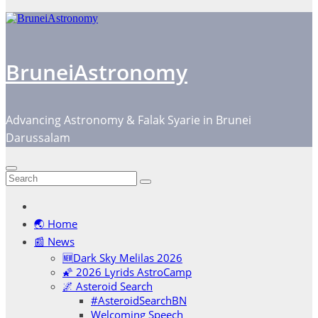
BruneiAstronomy
Advancing Astronomy & Falak Syarie in Brunei
Darussalam
🌏 Home
📰 News
🆕Dark Sky Melilas 2026
🌠 2026 Lyrids AstroCamp
🌌 Asteroid Search
#AsteroidSearchBN
Welcoming Speech