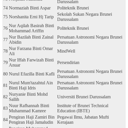
Darussalam
74
Normaziah Binti Aspar
Politeknik Brunei
Sekolah Sukan Negara Brunei
75
Norshanita Erni Hj Tarip
Darussalam
Nur Aqilah Basirah Binti
76
Politeknik Brunei
Mohammad Ariffin
Nur Bazilah Binti Zainal
Persatuan Astronomi Negara Brunei
77
Abidin
Darussalam
Nur Farzana Binti Omar
78
MindWell
Ali
Nur Iffah Farwizah Binti
79
Persendirian
Anuar
Persatuan Astronomi Negara Brunei
80
Nurul Efazilla Binti Kafli
Darussalam
Nurul Mum'tazahtul Ain
Persatuan Astronomi Negara Brunei
81
Binti Haji Idris
Darussalam
Nuryanie Binti Mohd
82
Universiti Brunei Darussalam
Sallih
Nuur Rafhannah Binti
Institute of Brunei Technical
83
Muhammad Kamree
Education (IBTE)
Pengiran Haji Zamiri Bin
Pegawai Ilmu, Jabatan Mufti
84
Pengiran Haji Jamaludin
Kerajaan