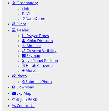
🔭 Observatory
ℹ️ Info
📝 Visit
🛜NanoDome
📆 Event
💻 e-Falak
🕌 Prayer Times
🕋 Kiblat Direction
🔆 Almanac
🌙 Crescent Visibility
🌃 Skymap
⏳Live Planet Position
🗓 Hijrah Converter
➕ More…
📸 Photo
📩Submit a Photo
💾 Download
🌃 Sky Map
🧑‍🚀 Join PABD
🛰️ Contact Us