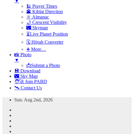
▼
🕌 Prayer Times
🕋 Kiblat Direction
🔆 Almanac
🌙 Crescent Visibility
🌃 Skymap
⏳Live Planet Position
🗓 Hijrah Converter
➕ More…
📸 Photo
▼
📩Submit a Photo
💾 Download
🌃 Sky Map
🧑‍🚀 Join PABD
🛰️ Contact Us
Skip
Sun. Aug 2nd, 2026
to
content