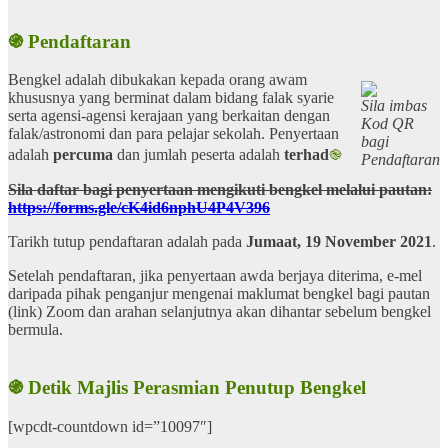
֍ Pendaftaran
Bengkel adalah dibukakan kepada orang awam
khususnya yang berminat dalam bidang falak syarie
Sila imbas
serta agensi-agensi kerajaan yang berkaitan dengan
Kod QR
falak/astronomi dan para pelajar sekolah. Penyertaan
bagi
adalah
percuma
dan jumlah peserta adalah
terhad
֎
Pendaftaran
Sila daftar bagi penyertaan mengikuti bengkel melalui pautan:
https://forms.gle/cK4id6nphU4P4V396
Tarikh tutup pendaftaran adalah pada
Jumaat, 19 November 2021
.
Setelah pendaftaran, jika penyertaan awda berjaya diterima, e-mel
daripada pihak penganjur mengenai maklumat bengkel bagi pautan
(link) Zoom dan arahan selanjutnya akan dihantar sebelum bengkel
bermula.
֍ Detik Majlis Perasmian Penutup Bengkel
[wpcdt-countdown id=”10097″]