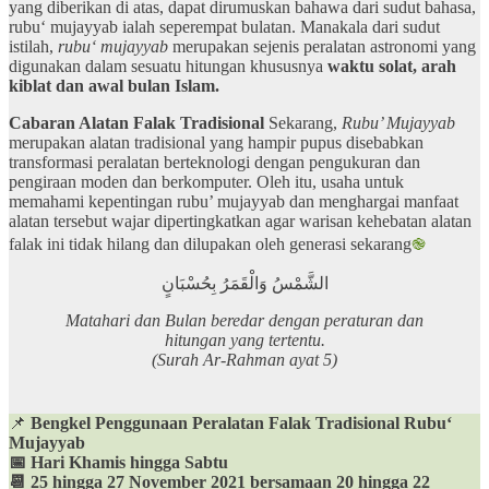
yang diberikan di atas, dapat dirumuskan bahawa dari sudut bahasa,
rubu‘ mujayyab ialah seperempat bulatan. Manakala dari sudut
istilah,
rubu‘ mujayyab
merupakan sejenis peralatan astronomi yang
digunakan dalam sesuatu hitungan khususnya
waktu solat, arah
kiblat dan awal bulan Islam.
Cabaran Alatan Falak Tradisional
Sekarang,
Rubu’ Mujayyab
merupakan alatan tradisional yang hampir pupus disebabkan
transformasi peralatan berteknologi dengan pengukuran dan
pengiraan moden dan berkomputer. Oleh itu, usaha untuk
memahami kepentingan rubu’ mujayyab dan menghargai manfaat
alatan tersebut wajar dipertingkatkan agar warisan kehebatan alatan
falak ini tidak hilang dan dilupakan oleh generasi sekarang
֎
الشَّمْسُ وَالْقَمَرُ بِحُسْبَانٍ
Matahari dan Bulan beredar dengan peraturan dan
hitungan yang tertentu.
(Surah Ar-Rahman ayat 5)
📌
Bengkel Penggunaan Peralatan Falak Tradisional Rubu‘
Mujayyab
📅 Hari Khamis hingga Sabtu
📆 25 hingga 27 November 2021 bersamaan 20 hingga 22